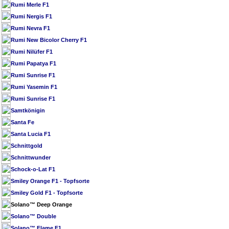
Rumi Merle F1
Rumi Nergis F1
Rumi Nevra F1
Rumi New Bicolor Cherry F1
Rumi Nilüfer F1
Rumi Papatya F1
Rumi Sunrise F1
Rumi Yasemin F1
Rumi Sunrise F1
Samtkönigin
Santa Fe
Santa Lucia F1
Schnittgold
Schnittwunder
Schock-o-Lat F1
Smiley Orange F1 - Topfsorte
Smiley Gold F1 - Topfsorte
Solano™ Deep Orange
Solano™ Double
Solano™ Flame F1