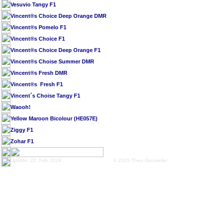
Vesuvio Tangy F1
Vincent®s Choice Deep Orange DMR
Vincent®s Pomelo F1
Vincent®s Choice F1
Vincent®s Choice Deep Orange F1
Vincent®s Choise Summer DMR
Vincent®s Fresh DMR
Vincent®s Fresh F1
Vincent´s Choise Tangy F1
Waooh!
Yellow Maroon Bicolour (HE057E)
Ziggy F1
Zohar F1
Update: 22. Feb 2024
© 2025 Theo Gauweiler