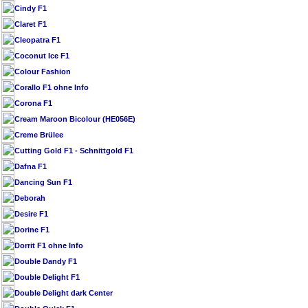
Cindy F1
Claret F1
Cleopatra F1
Coconut Ice F1
Colour Fashion
Corallo F1 ohne Info
Corona F1
Cream Maroon Bicolour (HE056E)
Creme Brülee
Cutting Gold F1 - Schnittgold F1
Dafna F1
Dancing Sun F1
Deborah
Desire F1
Dorine F1
Dorrit F1 ohne Info
Double Dandy F1
Double Delight F1
Double Delight dark Center