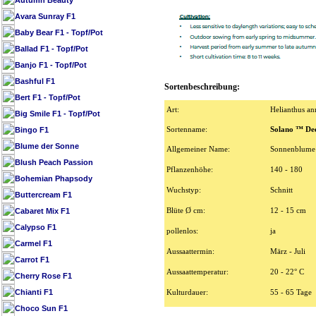
Autumn Beauty
Avara Sunray F1
Baby Bear F1 - Topf/Pot
Ballad F1 - Topf/Pot
Banjo F1 - Topf/Pot
Bashful F1
Sortenbeschreibung:
Bert F1 - Topf/Pot
Art:
Helianthus an
Big Smile F1 - Topf/Pot
Bingo F1
Sortenname:
Solano ™ De
Blume der Sonne
Allgemeiner Name:
Sonnenblume
Blush Peach Passion
Pflanzenhöhe:
140 - 180
Bohemian Phapsody
Wuchstyp:
Schnitt
Buttercream F1
Cabaret Mix F1
Blüte Ø cm:
12 - 15 cm
Calypso F1
pollenlos:
ja
Carmel F1
Aussaattermin:
März - Juli
Carrot F1
Aussaattemperatur:
20 - 22° C
Cherry Rose F1
Chianti F1
Kulturdauer:
55 - 65 Tage
Choco Sun F1