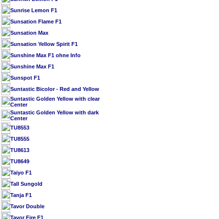
Sunrise Lemon F1
Sunsation Flame F1
Sunsation Max
Sunsation Yellow Spirit F1
Sunshine Max F1 ohne Info
Sunshine Max F1
Sunspot F1
Suntastic Bicolor - Red and Yellow
Suntastic Golden Yellow with clear
Center
Suntastic Golden Yellow with dark
Center
TU8553
TU8555
TU8613
TU8649
Taiyo F1
Tall Sungold
Tanja F1
Tavor Double
Tavor Fire F1