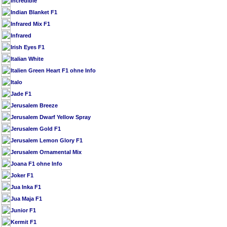
Incredible
Indian Blanket F1
Infrared Mix F1
Infrared
Irish Eyes F1
Italian White
Italien Green Heart F1 ohne Info
Italo
Jade F1
Jerusalem Breeze
Jerusalem Dwarf Yellow Spray
Jerusalem Gold F1
Jerusalem Lemon Glory F1
Jerusalem Ornamental Mix
Joana F1 ohne Info
Joker F1
Jua Inka F1
Jua Maja F1
Junior F1
Kermit F1