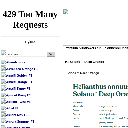
Premium Sunflowers e.K.
|
Sonnenblumen
»
Premium Sunflowers e.K.
/
SB Datenbank 
F1 Solano™ Deep Orange
Abendsonne
Advanced Orange F1
Solano™ Deep Orange
Amalfi Golden F1
Amalfi Orange F1
Amalfi Tangy F1
Apricot Daisy F1
Apricot Twist F1
Arbel F1
Aurora Max F1
Aurora Summer F1