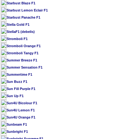
Starbust Blaze F1
Starbust Lemon Eclair F1
Starbust Panache F1
Stella Gold F1
StellaF1 (debelis)
Stromboli F1
Stromboli Orange F1
Stromboli Tangy F1
Summer Breeze F1
Summer Sensation F1
Summertime F1
Sun Buzz F1
Sun Fill Purple F1
Sun Up F1
Sun4U Bicolour F1
Sun4U Lemon F1
Sun4U Orange F1
Sunbeam F1
Sunbright F1
Sunbright Supreme F1