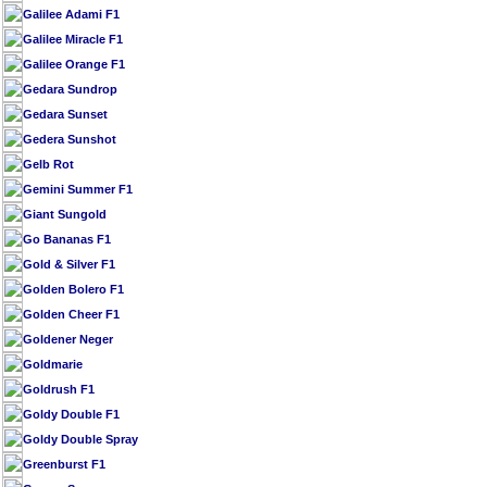
Galilee Adami F1
Galilee Miracle F1
Galilee Orange F1
Gedara Sundrop
Gedara Sunset
Gedera Sunshot
Gelb Rot
Gemini Summer F1
Giant Sungold
Go Bananas F1
Gold & Silver F1
Golden Bolero F1
Golden Cheer F1
Goldener Neger
Goldmarie
Goldrush F1
Goldy Double F1
Goldy Double Spray
Greenburst F1