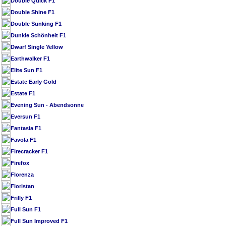
Double Quick F1
Double Shine F1
Double Sunking F1
Dunkle Schönheit F1
Dwarf Single Yellow
Earthwalker F1
Elite Sun F1
Estate Early Gold
Estate F1
Evening Sun - Abendsonne
Eversun F1
Fantasia F1
Favola F1
Firecracker F1
Firefox
Florenza
Floristan
Frilly F1
Full Sun F1
Full Sun Improved F1