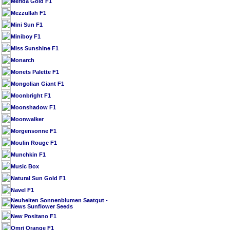
Merida Gold F1
Mezzullah F1
Mini Sun F1
Miniboy F1
Miss Sunshine F1
Monarch
Monets Palette F1
Mongolian Giant F1
Moonbright F1
Moonshadow F1
Moonwalker
Morgensonne F1
Moulin Rouge F1
Munchkin F1
Music Box
Natural Sun Gold F1
Navel F1
Neuheiten Sonnenblumen Saatgut -
News Sunflower Seeds
New Positano F1
Omri Orange F1