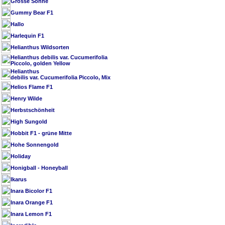
Grosse Sonne
Gummy Bear F1
Hallo
Harlequin F1
Helianthus Wildsorten
Helianthus debilis var. Cucumerifolia
Piccolo, golden Yellow
Helianthus
debilis var. Cucumerifolia Piccolo, Mix
Helios Flame F1
Henry Wilde
Herbstschönheit
High Sungold
Hobbit F1 - grüne Mitte
Hohe Sonnengold
Holiday
Honigball - Honeyball
Ikarus
Inara Bicolor F1
Inara Orange F1
Inara Lemon F1