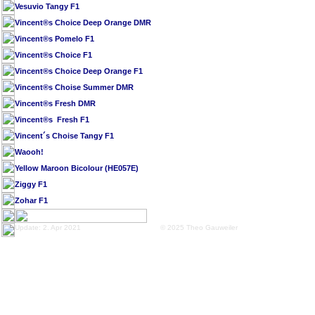
Vesuvio Tangy F1
Vincent®s Choice Deep Orange DMR
Vincent®s Pomelo F1
Vincent®s Choice F1
Vincent®s Choice Deep Orange F1
Vincent®s Choise Summer DMR
Vincent®s Fresh DMR
Vincent®s Fresh F1
Vincent´s Choise Tangy F1
Waooh!
Yellow Maroon Bicolour (HE057E)
Ziggy F1
Zohar F1
Update: 2. Apr 2021
© 2025 Theo Gauweiler