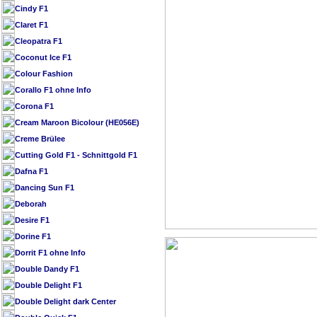
Cindy F1
Claret F1
Cleopatra F1
Coconut Ice F1
Colour Fashion
Corallo F1 ohne Info
Corona F1
Cream Maroon Bicolour (HE056E)
Creme Brülee
Cutting Gold F1 - Schnittgold F1
Dafna F1
Dancing Sun F1
Deborah
Desire F1
Dorine F1
Dorrit F1 ohne Info
Double Dandy F1
Double Delight F1
Double Delight dark Center