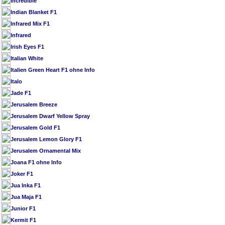
Incredible
Indian Blanket F1
Infrared Mix F1
Infrared
Irish Eyes F1
Italian White
Italien Green Heart F1 ohne Info
Italo
Jade F1
Jerusalem Breeze
Jerusalem Dwarf Yellow Spray
Jerusalem Gold F1
Jerusalem Lemon Glory F1
Jerusalem Ornamental Mix
Joana F1 ohne Info
Joker F1
Jua Inka F1
Jua Maja F1
Junior F1
Kermit F1