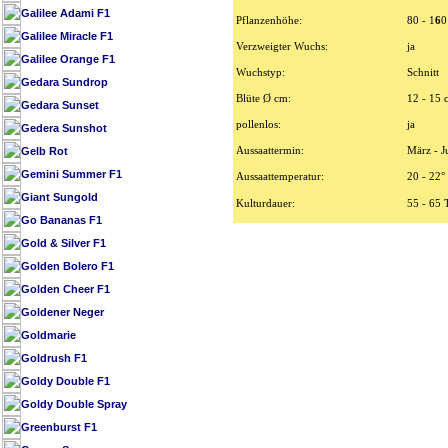
Galilee Adami F1
Pflanzenhöhe:
80 - 1
6
0
Galilee Miracle F1
Verzweigter Wuchs:
ja
Galilee Orange F1
Wuchstyp:
Schnitt
Gedara Sundrop
Blüte Ø cm:
12 - 15 
Gedara Sunset
pollenlos:
ja
Gedera Sunshot
Gelb Rot
Aussaattermin:
März - Ju
Gemini Summer F1
Aussaattemperatur:
20 - 22°
Giant Sungold
Kulturdauer:
55 - 65 
Go Bananas F1
Gold & Silver F1
Golden Bolero F1
Golden Cheer F1
Goldener Neger
Goldmarie
Goldrush F1
Goldy Double F1
Goldy Double Spray
Greenburst F1