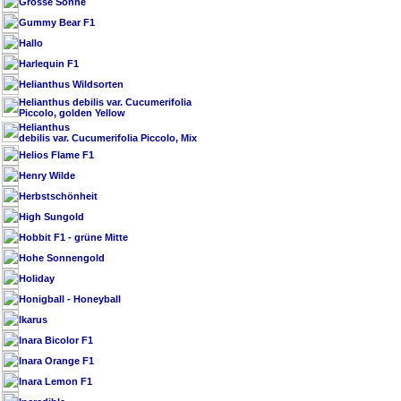
Grosse Sonne
Gummy Bear F1
Hallo
Harlequin F1
Helianthus Wildsorten
Helianthus debilis var. Cucumerifolia
Piccolo, golden Yellow
Helianthus
debilis var. Cucumerifolia Piccolo, Mix
Helios Flame F1
Henry Wilde
Herbstschönheit
High Sungold
Hobbit F1 - grüne Mitte
Hohe Sonnengold
Holiday
Honigball - Honeyball
Ikarus
Inara Bicolor F1
Inara Orange F1
Inara Lemon F1