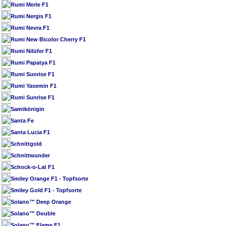
Rumi Merle F1
Rumi Nergis F1
Rumi Nevra F1
Rumi New Bicolor Cherry F1
Rumi Nilüfer F1
Rumi Papatya F1
Rumi Sunrise F1
Rumi Yasemin F1
Rumi Sunrise F1
Samtkönigin
Santa Fe
Santa Lucia F1
Schnittgold
Schnittwunder
Schock-o-Lat F1
Smiley Orange F1 - Topfsorte
Smiley Gold F1 - Topfsorte
Solano™ Deep Orange
Solano™ Double
Solano™ Flame F1