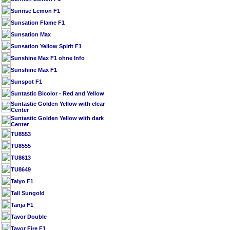
Sunrise Lemon F1
Sunsation Flame F1
Sunsation Max
Sunsation Yellow Spirit F1
Sunshine Max F1 ohne Info
Sunshine Max F1
Sunspot F1
Suntastic Bicolor - Red and Yellow
Suntastic Golden Yellow with clear
Center
Suntastic Golden Yellow with dark
Center
TU8553
TU8555
TU8613
TU8649
Taiyo F1
Tall Sungold
Tanja F1
Tavor Double
Tavor Fire F1