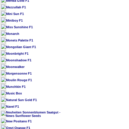
Merida Gold F1
Mezzullah F1
Mini Sun F1
Miniboy F1
Miss Sunshine F1
Monarch
Monets Palette F1
Mongolian Giant F1
Moonbright F1
Moonshadow F1
Moonwalker
Morgensonne F1
Moulin Rouge F1
Munchkin F1
Music Box
Natural Sun Gold F1
Navel F1
Neuheiten Sonnenblumen Saatgut -
News Sunflower Seeds
New Positano F1
Omri Orange F1