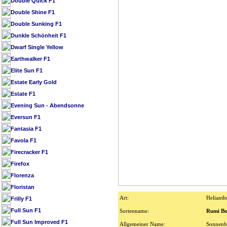
Double Quick F1
Double Shine F1
Double Sunking F1
Dunkle Schönheit F1
Dwarf Single Yellow
Earthwalker F1
Elite Sun F1
Estate Early Gold
Estate F1
Evening Sun - Abendsonne
Eversun F1
Fantasia F1
Favola F1
Firecracker F1
Firefox
Florenza
Floristan
Art:
Helianth
Frilly F1
Full Sun F1
Sortenname:
Rumi Bu
Full Sun Improved F1
Allgemeiner Name:
Sonnenb