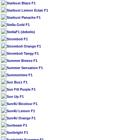
Starbust Blaze F1
Starbust Lemon Eclair F1
Starbust Panache F1
Stella Gold F1
StellaF1 (debelis)
Stromboli F1
Stromboli Orange F1
Stromboli Tangy F1
Summer Breeze F1
Summer Sensation F1
Summertime F1
Sun Buzz F1
Sun Fill Purple F1
Sun Up F1
Sun4U Bicolour F1
Sun4U Lemon F1
Sun4U Orange F1
Sunbeam F1
Sunbright F1
Sunbright Supreme F1