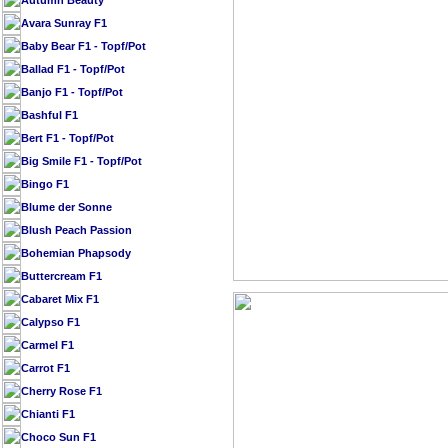
Autumn Beauty
Avara Sunray F1
Baby Bear F1 - Topf/Pot
Ballad F1 - Topf/Pot
Banjo F1 - Topf/Pot
Bashful F1
Bert F1 - Topf/Pot
Big Smile F1 - Topf/Pot
Bingo F1
Blume der Sonne
Blush Peach Passion
Bohemian Phapsody
Buttercream F1
Cabaret Mix F1
Calypso F1
Carmel F1
Carrot F1
Cherry Rose F1
Chianti F1
Choco Sun F1