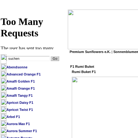
Premium Sunflowers e.K.
|
Sonnenblumen
»
Premium Sunflowers e.K.
/
SB Datenbank 
F1 Rumi Buket
Abendsonne
Rumi Buket F1
Advanced Orange F1
Amalfi Golden F1
Amalfi Orange F1
Amalfi Tangy F1
Apricot Daisy F1
Apricot Twist F1
Arbel F1
Aurora Max F1
Aurora Summer F1