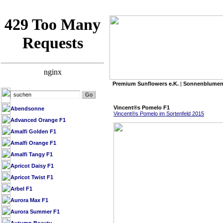
Premium Sunflowers e.K.
|
Sonnenblumen
»
Premium Sunflowers e.K.
/
SB Datenbank 
Vincent®s Pomelo F1
Abendsonne
Vincent®s Pomelo im Sortenfeld 2015
Advanced Orange F1
Amalfi Golden F1
Amalfi Orange F1
Amalfi Tangy F1
Apricot Daisy F1
Apricot Twist F1
Arbel F1
Aurora Max F1
Aurora Summer F1