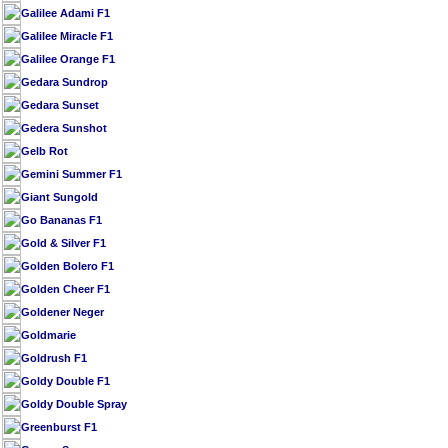
Galilee Adami F1
Galilee Miracle F1
Galilee Orange F1
Gedara Sundrop
Gedara Sunset
Gedera Sunshot
Gelb Rot
Gemini Summer F1
Giant Sungold
Go Bananas F1
Gold & Silver F1
Golden Bolero F1
Golden Cheer F1
Goldener Neger
Goldmarie
Goldrush F1
Goldy Double F1
Goldy Double Spray
Greenburst F1