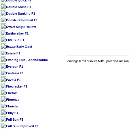
Double Quick F1
Double Shine F1
Double Sunking F1
Dunkle Schönheit F1
Dwarf Single Yellow
Earthwalker F1
Elite Sun F1
Estate Early Gold
Estate F1
Evening Sun - Abendsonne
Lemongelb mit dunkler Mitte, pollenlos mit ru
Eversun F1
Fantasia F1
Favola F1
Firecracker F1
Firefox
Florenza
Floristan
Frilly F1
Full Sun F1
Full Sun Improved F1