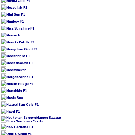
Merida Gold F1
Mezzullah F1
Mini Sun F1
Miniboy F1
Miss Sunshine F1
Monarch
Monets Palette F1
Mongolian Giant F1
Moonbright F1
Moonshadow F1
Moonwalker
Morgensonne F1
Moulin Rouge F1
Munchkin F1
Music Box
Natural Sun Gold F1
Navel F1
Neuheiten Sonnenblumen Saatgut -
News Sunflower Seeds
New Positano F1
Omri Orange F1