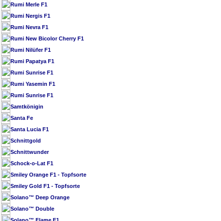
Rumi Merle F1
Rumi Nergis F1
Rumi Nevra F1
Rumi New Bicolor Cherry F1
Rumi Nilüfer F1
Rumi Papatya F1
Rumi Sunrise F1
Rumi Yasemin F1
Rumi Sunrise F1
Samtkönigin
Santa Fe
Santa Lucia F1
Schnittgold
Schnittwunder
Schock-o-Lat F1
Smiley Orange F1 - Topfsorte
Smiley Gold F1 - Topfsorte
Solano™ Deep Orange
Solano™ Double
Solano™ Flame F1