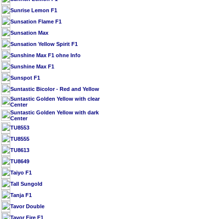
Sunrise Lemon F1
Sunsation Flame F1
Sunsation Max
Sunsation Yellow Spirit F1
Sunshine Max F1 ohne Info
Sunshine Max F1
Sunspot F1
Suntastic Bicolor - Red and Yellow
Suntastic Golden Yellow with clear
Center
Suntastic Golden Yellow with dark
Center
TU8553
TU8555
TU8613
TU8649
Taiyo F1
Tall Sungold
Tanja F1
Tavor Double
Tavor Fire F1