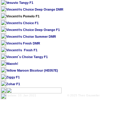
Vesuvio Tangy F1
Vincent®s Choice Deep Orange DMR
Vincent®s Pomelo F1
Vincent®s Choice F1
Vincent®s Choice Deep Orange F1
Vincent®s Choise Summer DMR
Vincent®s Fresh DMR
Vincent®s Fresh F1
Vincent´s Choise Tangy F1
Waooh!
Yellow Maroon Bicolour (HE057E)
Ziggy F1
Zohar F1
Update: 10. Jan 2021
© 2025 Theo Gauweiler