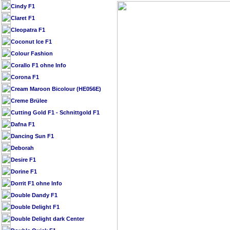
Cindy F1
Claret F1
Cleopatra F1
Coconut Ice F1
Colour Fashion
Corallo F1 ohne Info
Corona F1
Cream Maroon Bicolour (HE056E)
Creme Brülee
Cutting Gold F1 - Schnittgold F1
Dafna F1
Dancing Sun F1
Deborah
Desire F1
Dorine F1
Dorrit F1 ohne Info
Double Dandy F1
Double Delight F1
Double Delight dark Center