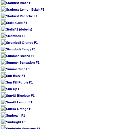
Starbust Blaze F1
Starbust Lemon Eclair F1
Starbust Panache F1
Stella Gold F1
StellaF1 (debelis)
Stromboli F1
Stromboli Orange F1
Stromboli Tangy F1
Summer Breeze F1
Summer Sensation F1
Summertime F1
Sun Buzz F1
Sun Fill Purple F1
Sun Up F1
Sun4U Bicolour F1
Sun4U Lemon F1
Sun4U Orange F1
Sunbeam F1
Sunbright F1
Sunbright Supreme F1