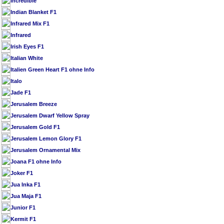
Incredible
Indian Blanket F1
Infrared Mix F1
Infrared
Irish Eyes F1
Italian White
Italien Green Heart F1 ohne Info
Italo
Jade F1
Jerusalem Breeze
Jerusalem Dwarf Yellow Spray
Jerusalem Gold F1
Jerusalem Lemon Glory F1
Jerusalem Ornamental Mix
Joana F1 ohne Info
Joker F1
Jua Inka F1
Jua Maja F1
Junior F1
Kermit F1