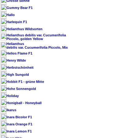
Grosse Sonne
Gummy Bear F1
Hallo
Harlequin F1
Helianthus Wildsorten
Helianthus debilis var. Cucumerifolia
Piccolo, golden Yellow
Helianthus
debilis var. Cucumerifolia Piccolo, Mix
Helios Flame F1
Henry Wilde
Herbstschönheit
High Sungold
Hobbit F1 - grüne Mitte
Hohe Sonnengold
Holiday
Honigball - Honeyball
Ikarus
Inara Bicolor F1
Inara Orange F1
Inara Lemon F1