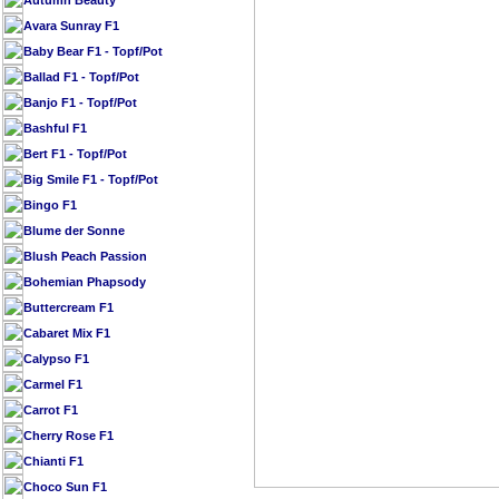
Autumn Beauty
Avara Sunray F1
Baby Bear F1 - Topf/Pot
Ballad F1 - Topf/Pot
Banjo F1 - Topf/Pot
Bashful F1
Bert F1 - Topf/Pot
Big Smile F1 - Topf/Pot
Bingo F1
Blume der Sonne
Blush Peach Passion
Bohemian Phapsody
Buttercream F1
Cabaret Mix F1
Calypso F1
Carmel F1
Carrot F1
Cherry Rose F1
Chianti F1
Choco Sun F1