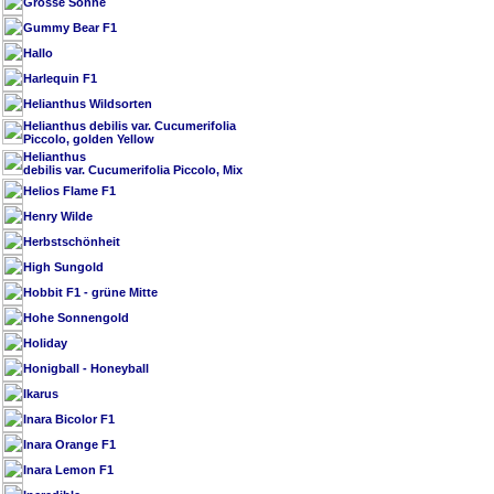
Grosse Sonne
Gummy Bear F1
Hallo
Harlequin F1
Helianthus Wildsorten
Helianthus debilis var. Cucumerifolia
Piccolo, golden Yellow
Helianthus
debilis var. Cucumerifolia Piccolo, Mix
Helios Flame F1
Henry Wilde
Herbstschönheit
High Sungold
Hobbit F1 - grüne Mitte
Hohe Sonnengold
Holiday
Honigball - Honeyball
Ikarus
Inara Bicolor F1
Inara Orange F1
Inara Lemon F1