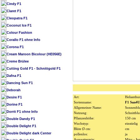
Cindy F1
Claret F1
Cleopatra F1
Coconut Ice F1
Colour Fashion
Corallo F1 ohne Info
Corona F1
Cream Maroon Bicolour (HE056E)
Creme Brülee
Cutting Gold F1 - Schnittgold F1
Dafna F1
Dancing Sun F1
Deborah
Desire F1
Art:
Helianthu
Sortenname:
F1 Sun4U
Dorine F1
Allgemeiner Name:
Sonnenbl
Dorrit F1 ohne Info
Nutzung:
Schnittbl
Pflanzenhöhe:
150 cm
Double Dandy F1
Wuchstyp:
einstielig
Double Delight F1
Blüte Ø cm:
cm
Double Delight dark Center
pollenlos:
ja
Aussaattermin:
März - Ju