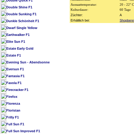
Double Quick F1
Aussaattemperatur:
20 - 22° C
Double Shine F1
Kulturdauer:
60 Tage
Double Sunking F1
Züchter:
A
Erhältlich bei:
Shopbere
Dunkle Schönheit F1
Dwarf Single Yellow
Earthwalker F1
Elite Sun F1
Estate Early Gold
Estate F1
Evening Sun - Abendsonne
Eversun F1
Fantasia F1
Favola F1
Firecracker F1
Firefox
Florenza
Floristan
Frilly F1
Full Sun F1
Full Sun Improved F1