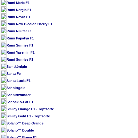
Rumi Merle F1
Rumi Nergis F1
Rumi Nevra F1
Rumi New Bicolor Cherry F1
Rumi Nilüfer F1
Rumi Papatya F1
Rumi Sunrise F1
Rumi Yasemin F1
Rumi Sunrise F1
Samtkönigin
Santa Fe
Santa Lucia F1
Schnittgold
Schnittwunder
Schock-o-Lat F1
Smiley Orange F1 - Topfsorte
Smiley Gold F1 - Topfsorte
Solano™ Deep Orange
Solano™ Double
Solano™ Flame F1