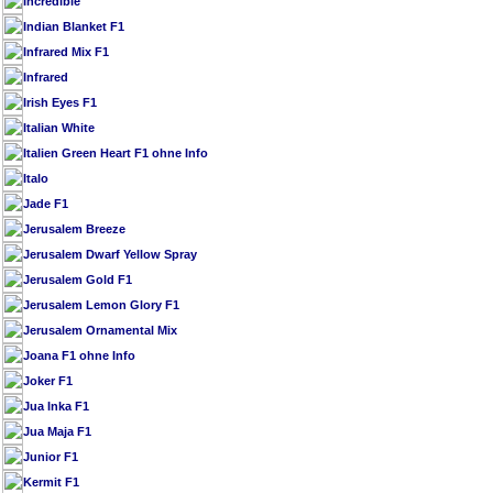
Incredible
Indian Blanket F1
Infrared Mix F1
Infrared
Irish Eyes F1
Italian White
Italien Green Heart F1 ohne Info
Italo
Jade F1
Jerusalem Breeze
Jerusalem Dwarf Yellow Spray
Jerusalem Gold F1
Jerusalem Lemon Glory F1
Jerusalem Ornamental Mix
Joana F1 ohne Info
Joker F1
Jua Inka F1
Jua Maja F1
Junior F1
Kermit F1