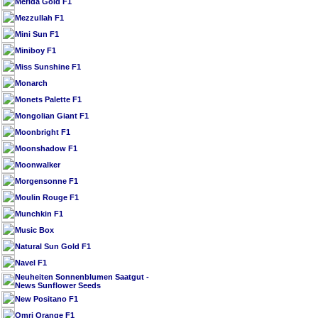
Merida Gold F1
Mezzullah F1
Mini Sun F1
Miniboy F1
Miss Sunshine F1
Monarch
Monets Palette F1
Mongolian Giant F1
Moonbright F1
Moonshadow F1
Moonwalker
Morgensonne F1
Moulin Rouge F1
Munchkin F1
Music Box
Natural Sun Gold F1
Navel F1
Neuheiten Sonnenblumen Saatgut -
News Sunflower Seeds
New Positano F1
Omri Orange F1