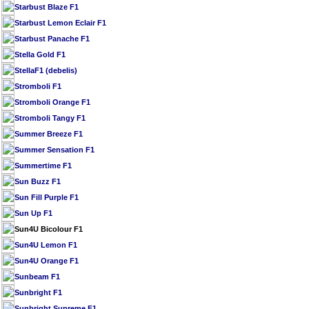
Starbust Blaze F1
Starbust Lemon Eclair F1
Starbust Panache F1
Stella Gold F1
StellaF1 (debelis)
Stromboli F1
Stromboli Orange F1
Stromboli Tangy F1
Summer Breeze F1
Summer Sensation F1
Summertime F1
Sun Buzz F1
Sun Fill Purple F1
Sun Up F1
Sun4U Bicolour F1
Sun4U Lemon F1
Sun4U Orange F1
Sunbeam F1
Sunbright F1
Sunbright Supreme F1