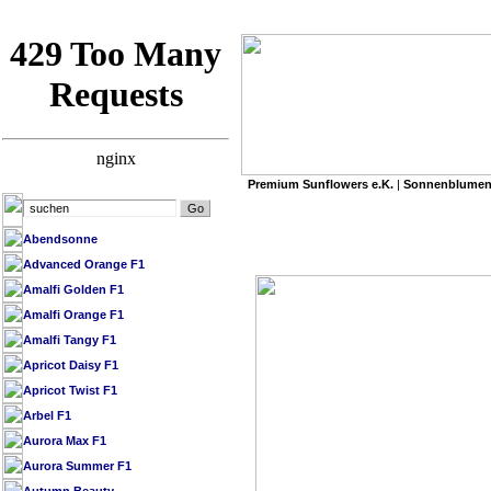
Premium Sunflowers e.K.
|
Sonnenblumen
»
Premium Sunflowers e.K.
/
SB Datenbank 
Abendsonne
Advanced Orange F1
Amalfi Golden F1
Amalfi Orange F1
Amalfi Tangy F1
Apricot Daisy F1
Apricot Twist F1
Arbel F1
Aurora Max F1
Aurora Summer F1