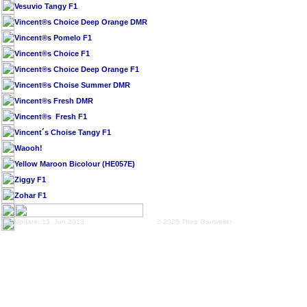
Vesuvio Tangy F1
Vincent®s Choice Deep Orange DMR
Vincent®s Pomelo F1
Vincent®s Choice F1
Vincent®s Choice Deep Orange F1
Vincent®s Choise Summer DMR
Vincent®s Fresh DMR
Vincent®s Fresh F1
Vincent´s Choise Tangy F1
Waooh!
Yellow Maroon Bicolour (HE057E)
Ziggy F1
Zohar F1
Update: 13. Jun 2013
© 2025 Theo Gauweiler