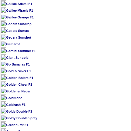
Galilee Adami F1
Galilee Miracle F1
Galilee Orange F1
Gedara Sundrop
Gedara Sunset
Gedera Sunshot
Gelb Rot
Gemini Summer F1
Giant Sungold
Go Bananas F1
Gold & Silver F1
Golden Bolero F1
Golden Cheer F1
Goldener Neger
Goldmarie
Goldrush F1
Goldy Double F1
Goldy Double Spray
Greenburst F1