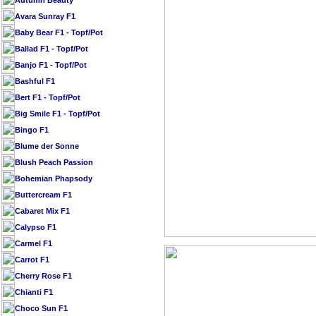
Autumn Beauty
Avara Sunray F1
Baby Bear F1 - Topf/Pot
Ballad F1 - Topf/Pot
Banjo F1 - Topf/Pot
Bashful F1
Bert F1 - Topf/Pot
Big Smile F1 - Topf/Pot
Bingo F1
Blume der Sonne
Blush Peach Passion
Bohemian Phapsody
Buttercream F1
Cabaret Mix F1
Calypso F1
Carmel F1
Carrot F1
Cherry Rose F1
Chianti F1
Choco Sun F1