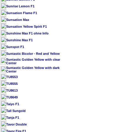
Sunrise Lemon F1
Sunsation Flame F1
Sunsation Max
Sunsation Yellow Spirit F1
Sunshine Max F1 ohne Info
Sunshine Max F1
Sunspot F1
Suntastic Bicolor - Red and Yellow
Suntastic Golden Yellow with clear
Center
Suntastic Golden Yellow with dark
Center
TU8553
TU8555
TU8613
TU8649
Taiyo F1
Tall Sungold
Tanja F1
Tavor Double
Tavor Fire F1