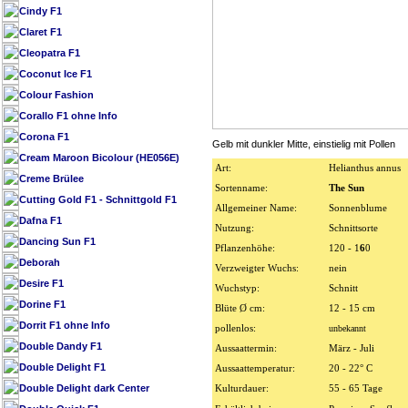
Cindy F1
Claret F1
Cleopatra F1
Coconut Ice F1
Colour Fashion
Corallo F1 ohne Info
Corona F1
Gelb mit dunkler Mitte, einstielig mit Pollen
Cream Maroon Bicolour (HE056E)
Art:
Helianthus annus
Creme Brülee
Sortenname:
The Sun
Cutting Gold F1 - Schnittgold F1
Allgemeiner Name:
Sonnenblume
Dafna F1
Nutzung:
Schnittsorte
Dancing Sun F1
Pflanzenhöhe:
120 - 1
6
0
Deborah
Verzweigter Wuchs:
nein
Desire F1
Wuchstyp:
Schnitt
Dorine F1
Blüte Ø cm:
12 - 15 cm
Dorrit F1 ohne Info
pollenlos:
unbekannt
Double Dandy F1
Aussaattermin:
März - Juli
Double Delight F1
Aussaattemperatur:
20 - 22° C
Double Delight dark Center
Kulturdauer:
55 - 65 Tage