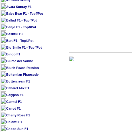
Autumn Beauty
Avara Sunray F1
Baby Bear F1 - Topf/Pot
Ballad F1 - Topf/Pot
Banjo F1 - Topf/Pot
Bashful F1
Bert F1 - Topf/Pot
Big Smile F1 - Topf/Pot
Bingo F1
Blume der Sonne
Blush Peach Passion
Bohemian Phapsody
Buttercream F1
Cabaret Mix F1
Calypso F1
Carmel F1
Carrot F1
Cherry Rose F1
Chianti F1
Choco Sun F1