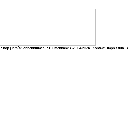
 Shop
|
Info´s Sonnenblumen
|
SB Datenbank A-Z
|
Galerien
|
Kontakt
|
Impressum
|
A-Z
/ The Sun