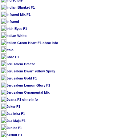
Incredible
Indian Blanket F1
Infrared Mix F1
Infrared
Irish Eyes F1
Italian White
Italien Green Heart F1 ohne Info
Italo
Jade F1
Jerusalem Breeze
Jerusalem Dwarf Yellow Spray
Jerusalem Gold F1
Jerusalem Lemon Glory F1
Jerusalem Ornamental Mix
Joana F1 ohne Info
Joker F1
Jua Inka F1
Jua Maja F1
Junior F1
Kermit F1