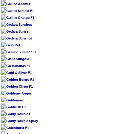
Galilee Adami F1
Galilee Miracle F1
Galilee Orange F1
Gedara Sundrop
Gedara Sunset
Gedera Sunshot
Gelb Rot
Gemini Summer F1
Giant Sungold
Go Bananas F1
Gold & Silver F1
Golden Bolero F1
Golden Cheer F1
Goldener Neger
Goldmarie
Goldrush F1
Goldy Double F1
Goldy Double Spray
Greenburst F1