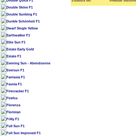
Double Quick F1
Erhältlich bei:
Premium Sunflowe
Double Shine F1
Double Sunking F1
Dunkle Schönheit F1
Dwarf Single Yellow
Earthwalker F1
Elite Sun F1
Estate Early Gold
Estate F1
Evening Sun - Abendsonne
Eversun F1
Fantasia F1
Favola F1
Firecracker F1
Firefox
Florenza
Floristan
Frilly F1
Full Sun F1
Full Sun Improved F1