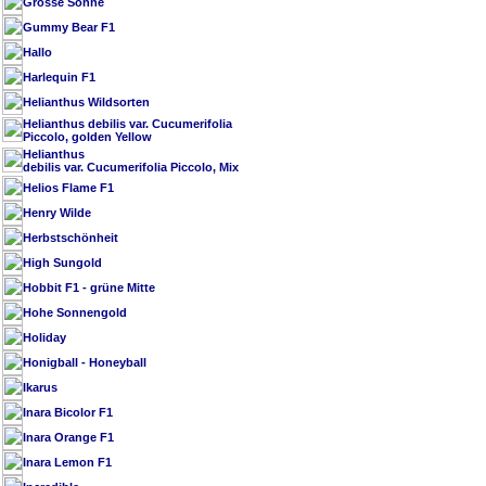
Grosse Sonne
Gummy Bear F1
Hallo
Harlequin F1
Helianthus Wildsorten
Helianthus debilis var. Cucumerifolia
Piccolo, golden Yellow
Helianthus
debilis var. Cucumerifolia Piccolo, Mix
Helios Flame F1
Henry Wilde
Herbstschönheit
High Sungold
Hobbit F1 - grüne Mitte
Hohe Sonnengold
Holiday
Honigball - Honeyball
Ikarus
Inara Bicolor F1
Inara Orange F1
Inara Lemon F1