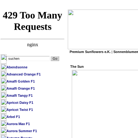
Premium Sunflowers e.K.
|
Sonnenblumen
»
Premium Sunflowers e.K.
/
SB Datenbank 
The Sun
Abendsonne
Advanced Orange F1
Amalfi Golden F1
Amalfi Orange F1
Amalfi Tangy F1
Apricot Daisy F1
Apricot Twist F1
Arbel F1
Aurora Max F1
Aurora Summer F1