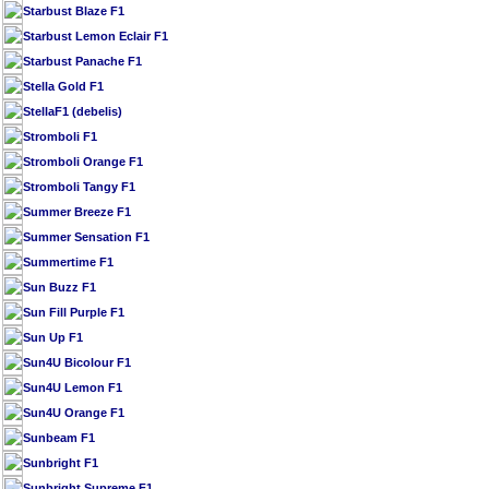
Starbust Blaze F1
Starbust Lemon Eclair F1
Starbust Panache F1
Stella Gold F1
StellaF1 (debelis)
Stromboli F1
Stromboli Orange F1
Stromboli Tangy F1
Summer Breeze F1
Summer Sensation F1
Summertime F1
Sun Buzz F1
Sun Fill Purple F1
Sun Up F1
Sun4U Bicolour F1
Sun4U Lemon F1
Sun4U Orange F1
Sunbeam F1
Sunbright F1
Sunbright Supreme F1