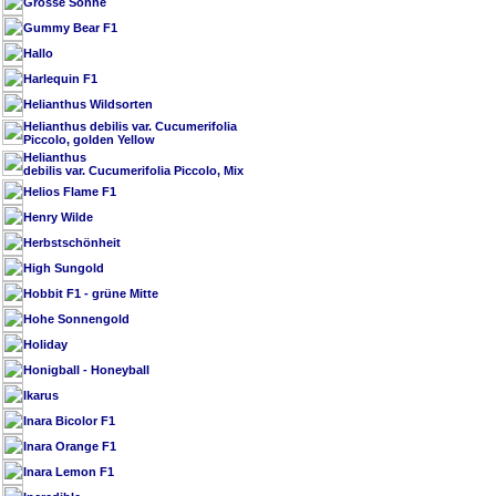
Grosse Sonne
Gummy Bear F1
Hallo
Harlequin F1
Helianthus Wildsorten
Helianthus debilis var. Cucumerifolia
Piccolo, golden Yellow
Helianthus
debilis var. Cucumerifolia Piccolo, Mix
Helios Flame F1
Henry Wilde
Herbstschönheit
High Sungold
Hobbit F1 - grüne Mitte
Hohe Sonnengold
Holiday
Honigball - Honeyball
Ikarus
Inara Bicolor F1
Inara Orange F1
Inara Lemon F1