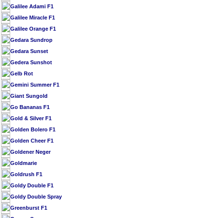
Galilee Adami F1
Galilee Miracle F1
Galilee Orange F1
Gedara Sundrop
Gedara Sunset
Gedera Sunshot
Gelb Rot
Gemini Summer F1
Giant Sungold
Go Bananas F1
Gold & Silver F1
Golden Bolero F1
Golden Cheer F1
Goldener Neger
Goldmarie
Goldrush F1
Goldy Double F1
Goldy Double Spray
Greenburst F1