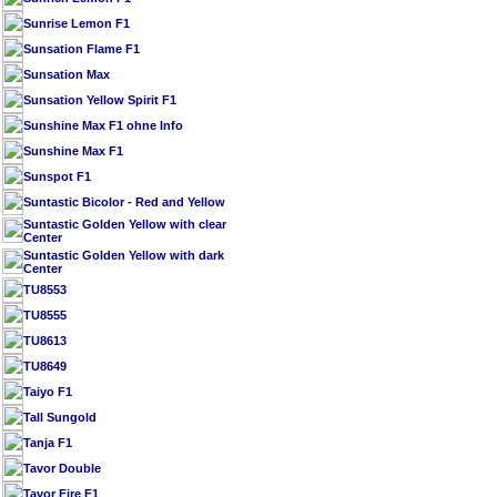
Sunrise Lemon F1
Sunsation Flame F1
Sunsation Max
Sunsation Yellow Spirit F1
Sunshine Max F1 ohne Info
Sunshine Max F1
Sunspot F1
Suntastic Bicolor - Red and Yellow
Suntastic Golden Yellow with clear
Center
Suntastic Golden Yellow with dark
Center
TU8553
TU8555
TU8613
TU8649
Taiyo F1
Tall Sungold
Tanja F1
Tavor Double
Tavor Fire F1