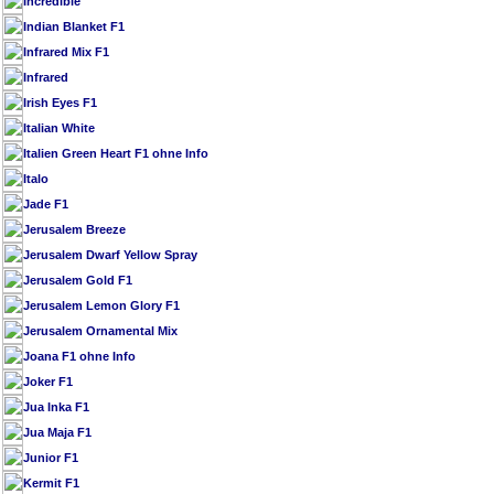
Incredible
Indian Blanket F1
Infrared Mix F1
Infrared
Irish Eyes F1
Italian White
Italien Green Heart F1 ohne Info
Italo
Jade F1
Jerusalem Breeze
Jerusalem Dwarf Yellow Spray
Jerusalem Gold F1
Jerusalem Lemon Glory F1
Jerusalem Ornamental Mix
Joana F1 ohne Info
Joker F1
Jua Inka F1
Jua Maja F1
Junior F1
Kermit F1