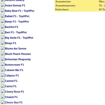
Autumn Beauty
Aussaattermin:
März 
Avara Sunray F1
Aussaattemperatur:
20 - 
Kulturdauer:
60 T
Baby Bear F1 - Topf/Pot
Ballad F1 - Topf/Pot
Banjo F1 - Topf/Pot
Bashful F1
Bert F1 - Topf/Pot
Big Smile F1 - Topf/Pot
Bingo F1
Blume der Sonne
Blush Peach Passion
Bohemian Phapsody
Buttercream F1
Cabaret Mix F1
Calypso F1
Carmel F1
Carrot F1
Cherry Rose F1
Chianti F1
Choco Sun F1