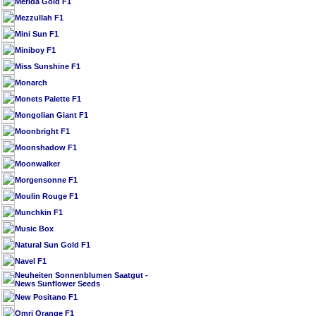
Merida Gold F1
Mezzullah F1
Mini Sun F1
Miniboy F1
Miss Sunshine F1
Monarch
Monets Palette F1
Mongolian Giant F1
Moonbright F1
Moonshadow F1
Moonwalker
Morgensonne F1
Moulin Rouge F1
Munchkin F1
Music Box
Natural Sun Gold F1
Navel F1
Neuheiten Sonnenblumen Saatgut -
News Sunflower Seeds
New Positano F1
Omri Orange F1