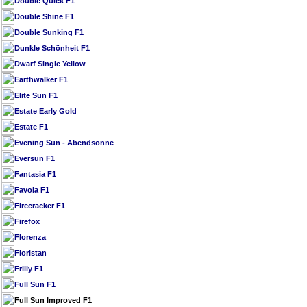
Double Quick F1
Double Shine F1
Double Sunking F1
Dunkle Schönheit F1
Dwarf Single Yellow
Earthwalker F1
Elite Sun F1
Estate Early Gold
Estate F1
Evening Sun - Abendsonne
Eversun F1
Fantasia F1
Favola F1
Firecracker F1
Firefox
Florenza
Floristan
Frilly F1
Full Sun F1
Full Sun Improved F1