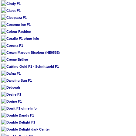
Cindy F1
Claret F1
Cleopatra F1
Coconut Ice F1
Colour Fashion
Corallo F1 ohne Info
Corona F1
Cream Maroon Bicolour (HE056E)
Creme Brülee
Cutting Gold F1 - Schnittgold F1
Dafna F1
Dancing Sun F1
Deborah
Desire F1
Dorine F1
Dorrit F1 ohne Info
Double Dandy F1
Double Delight F1
Double Delight dark Center