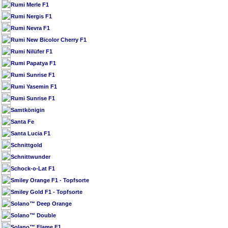
Rumi Merle F1
Rumi Nergis F1
Rumi Nevra F1
Rumi New Bicolor Cherry F1
Rumi Nilüfer F1
Rumi Papatya F1
Rumi Sunrise F1
Rumi Yasemin F1
Rumi Sunrise F1
Samtkönigin
Santa Fe
Santa Lucia F1
Schnittgold
Schnittwunder
Schock-o-Lat F1
Smiley Orange F1 - Topfsorte
Smiley Gold F1 - Topfsorte
Solano™ Deep Orange
Solano™ Double
Solano™ Flame F1