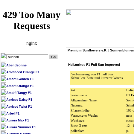
Premium Sunflowers e.K.
|
Sonnenblumen
»
Premium Sunflowers e.K.
/
SB Datenbank 
Helianthus F1 Full Sun Improved
Abendsonne
Advanced Orange F1
Verbesserung von F1 Full Sun
Schnellere Blüte und kürzerer Wuchs.
Amalfi Golden F1
Amalfi Orange F1
Art:
Helia
Amalfi Tangy F1
Sortenname:
F1 F
Apricot Daisy F1
Allgemeiner Name:
Sonn
Nutzung:
Schni
Apricot Twist F1
Pflanzenhöhe:
160
Arbel F1
Verzweigter Wuchs:
nein
Aurora Max F1
Wuchstyp:
einsti
Blüte Ø cm:
12 - 
Aurora Summer F1
pollenlos:
ja