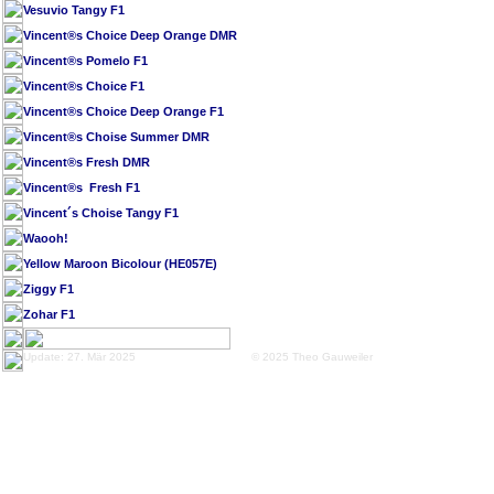
Vesuvio Tangy F1
Vincent®s Choice Deep Orange DMR
Vincent®s Pomelo F1
Vincent®s Choice F1
Vincent®s Choice Deep Orange F1
Vincent®s Choise Summer DMR
Vincent®s Fresh DMR
Vincent®s Fresh F1
Vincent´s Choise Tangy F1
Waooh!
Yellow Maroon Bicolour (HE057E)
Ziggy F1
Zohar F1
Update: 27. Mär 2025
© 2025 Theo Gauweiler