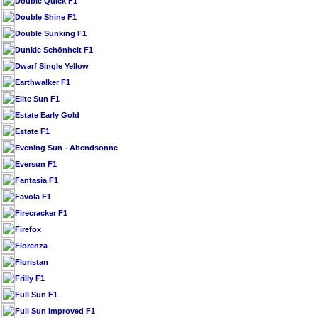
Double Quick F1
Double Shine F1
Double Sunking F1
Dunkle Schönheit F1
Dwarf Single Yellow
Earthwalker F1
Elite Sun F1
Estate Early Gold
Estate F1
Evening Sun - Abendsonne
Eversun F1
Fantasia F1
Favola F1
Firecracker F1
Firefox
Florenza
Floristan
Frilly F1
Full Sun F1
Full Sun Improved F1