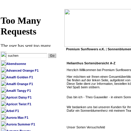
Premium Sunflowers e.K.
|
Sonnenblumen
»
Premium Sunflowers e.K.
/ SB Datenbank 
Helianthus Sortenübersicht A-Z
Abendsonne
Herzlich Willkommen bei Premium Sunflowers
Advanced Orange F1
Hier möchten wir Ihnen einen Gesamtüberblic
Amalfi Golden F1
Sie finden auf der linken Seite, aufgelistet 
Diese Seite dient zur Information, bestellen 
Amalfi Orange F1
Viel Spaß beim stöbern.
Amalfi Tangy F1
Das bin ich - Theo Gauweiler - in einem Sonn
Apricot Daisy F1
Apricot Twist F1
Wir bedanken uns bei unseren Kunden für I
Dafür ein Sonnenblumenherz mit meinem Tea
Arbel F1
Aurora Max F1
Aurora Summer F1
Unser Sorten Versuchsfeld