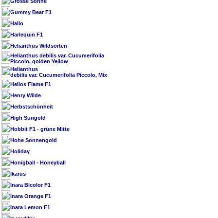
Grosse Sonne
Gummy Bear F1
Hallo
Harlequin F1
Helianthus Wildsorten
Helianthus debilis var. Cucumerifolia
Piccolo, golden Yellow
Helianthus
debilis var. Cucumerifolia Piccolo, Mix
Helios Flame F1
Henry Wilde
Herbstschönheit
High Sungold
Hobbit F1 - grüne Mitte
Hohe Sonnengold
Holiday
Honigball - Honeyball
Ikarus
Inara Bicolor F1
Inara Orange F1
Inara Lemon F1