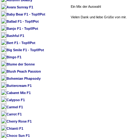
Autumn Beauty
Ein Mix der Auswahl
Avara Sunray F1
Baby Bear F1 - Topf/Pot
Vielen Dank und liebe Grüße von mir.
Ballad F1 - Topf/Pot
Banjo F1 - Topf/Pot
Bashful F1
Bert F1 - Topf/Pot
Big Smile F1 - Topf/Pot
Bingo F1
Blume der Sonne
Blush Peach Passion
Bohemian Phapsody
Buttercream F1
Cabaret Mix F1
Calypso F1
Carmel F1
Carrot F1
Cherry Rose F1
Chianti F1
Choco Sun F1