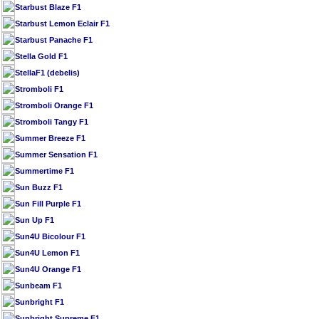
Starbust Blaze F1
Starbust Lemon Eclair F1
Starbust Panache F1
Stella Gold F1
StellaF1 (debelis)
Stromboli F1
Stromboli Orange F1
Stromboli Tangy F1
Summer Breeze F1
Summer Sensation F1
Summertime F1
Sun Buzz F1
Sun Fill Purple F1
Sun Up F1
Sun4U Bicolour F1
Sun4U Lemon F1
Sun4U Orange F1
Sunbeam F1
Sunbright F1
Sunbright Supreme F1