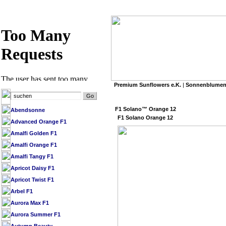
Premium Sunflowers e.K.
|
Sonnenblumen
»
Premium Sunflowers e.K.
/
SB Datenbank 
F1 Solano™ Orange 12
Abendsonne
F1 Solano Orange 12
Advanced Orange F1
Amalfi Golden F1
Amalfi Orange F1
Amalfi Tangy F1
Apricot Daisy F1
Apricot Twist F1
Arbel F1
Aurora Max F1
Aurora Summer F1