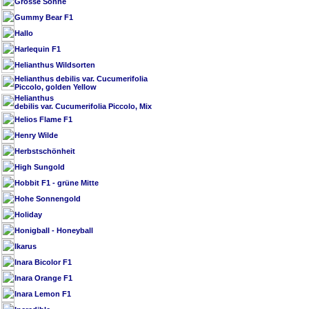
Grosse Sonne
Gummy Bear F1
Hallo
Harlequin F1
Helianthus Wildsorten
Helianthus debilis var. Cucumerifolia
Piccolo, golden Yellow
Helianthus
debilis var. Cucumerifolia Piccolo, Mix
Helios Flame F1
Henry Wilde
Herbstschönheit
High Sungold
Hobbit F1 - grüne Mitte
Hohe Sonnengold
Holiday
Honigball - Honeyball
Ikarus
Inara Bicolor F1
Inara Orange F1
Inara Lemon F1