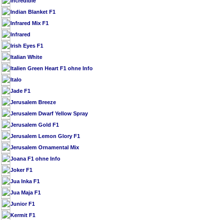
Incredible
Indian Blanket F1
Infrared Mix F1
Infrared
Irish Eyes F1
Italian White
Italien Green Heart F1 ohne Info
Italo
Jade F1
Jerusalem Breeze
Jerusalem Dwarf Yellow Spray
Jerusalem Gold F1
Jerusalem Lemon Glory F1
Jerusalem Ornamental Mix
Joana F1 ohne Info
Joker F1
Jua Inka F1
Jua Maja F1
Junior F1
Kermit F1