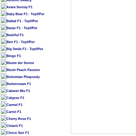
Autumn Beauty
Avara Sunray F1
Baby Bear F1 - Topf/Pot
Ballad F1 - Topf/Pot
Banjo F1 - Topf/Pot
Bashful F1
Bert F1 - Topf/Pot
Big Smile F1 - Topf/Pot
Bingo F1
Blume der Sonne
Blush Peach Passion
Bohemian Phapsody
Buttercream F1
Cabaret Mix F1
Calypso F1
Carmel F1
Carrot F1
Cherry Rose F1
Chianti F1
Choco Sun F1