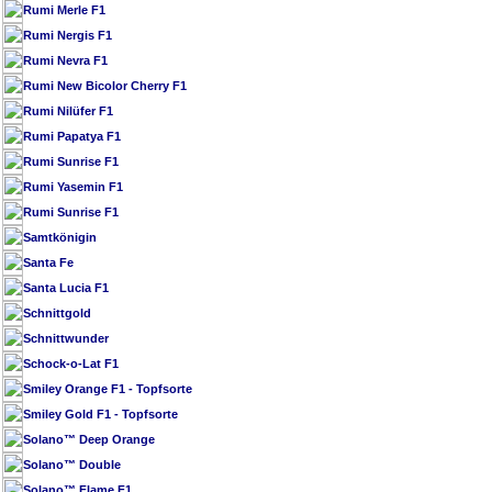
Rumi Merle F1
Rumi Nergis F1
Rumi Nevra F1
Rumi New Bicolor Cherry F1
Rumi Nilüfer F1
Rumi Papatya F1
Rumi Sunrise F1
Rumi Yasemin F1
Rumi Sunrise F1
Samtkönigin
Santa Fe
Santa Lucia F1
Schnittgold
Schnittwunder
Schock-o-Lat F1
Smiley Orange F1 - Topfsorte
Smiley Gold F1 - Topfsorte
Solano™ Deep Orange
Solano™ Double
Solano™ Flame F1