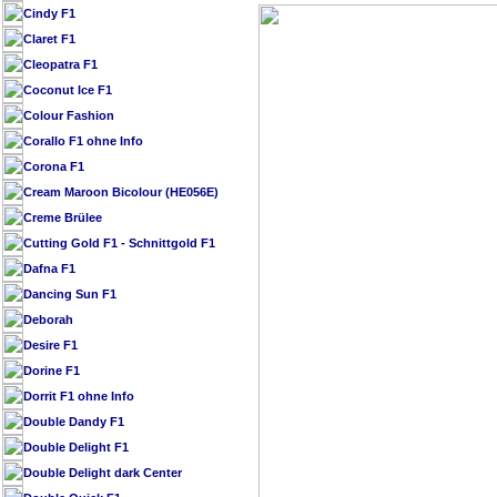
Cindy F1
Claret F1
Cleopatra F1
Coconut Ice F1
Colour Fashion
Corallo F1 ohne Info
Corona F1
Cream Maroon Bicolour (HE056E)
Creme Brülee
Cutting Gold F1 - Schnittgold F1
Dafna F1
Dancing Sun F1
Deborah
Desire F1
Dorine F1
Dorrit F1 ohne Info
Double Dandy F1
Double Delight F1
Double Delight dark Center