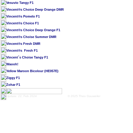
Vesuvio Tangy F1
Vincent®s Choice Deep Orange DMR
Vincent®s Pomelo F1
Vincent®s Choice F1
Vincent®s Choice Deep Orange F1
Vincent®s Choise Summer DMR
Vincent®s Fresh DMR
Vincent®s Fresh F1
Vincent´s Choise Tangy F1
Waooh!
Yellow Maroon Bicolour (HE057E)
Ziggy F1
Zohar F1
Update: 22. Feb 2024
© 2025 Theo Gauweiler