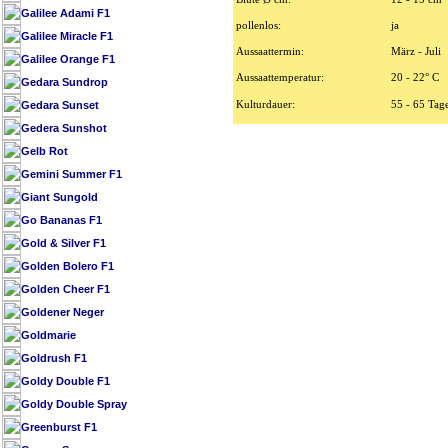
Galilee Adami F1
pollenlos:
ja
Galilee Miracle F1
Aussaattermin:
März - Juli
Galilee Orange F1
Aussaattemperatur:
20 - 22° C
Gedara Sundrop
Gedara Sunset
Kulturdauer:
55 - 65 Tag
Gedera Sunshot
Gelb Rot
Gemini Summer F1
Giant Sungold
Go Bananas F1
Gold & Silver F1
Golden Bolero F1
Golden Cheer F1
Goldener Neger
Goldmarie
Goldrush F1
Goldy Double F1
Goldy Double Spray
Greenburst F1