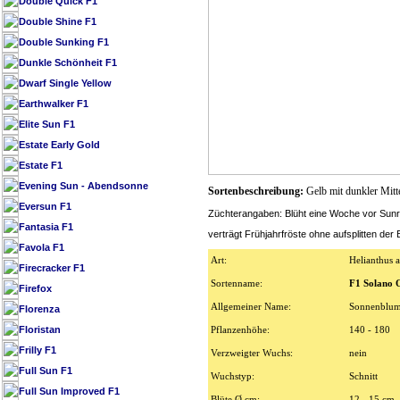
Double Quick F1
Double Shine F1
Double Sunking F1
Dunkle Schönheit F1
Dwarf Single Yellow
Earthwalker F1
Elite Sun F1
Estate Early Gold
Estate F1
Evening Sun - Abendsonne
Sortenbeschreibung:
Gelb mit dunkler Mitte
Eversun F1
Züchterangaben: Blüht eine Woche vor Sun
Fantasia F1
verträgt Frühjahrfröste ohne aufsplitten der 
Favola F1
Art:
Helianthus 
Firecracker F1
Sortenname:
F1 Solano 
Firefox
Allgemeiner Name:
Sonnenblu
Florenza
Floristan
Pflanzenhöhe:
140 - 180
Frilly F1
Verzweigter Wuchs:
nein
Full Sun F1
Wuchstyp:
Schnitt
Full Sun Improved F1
Blüte Ø cm:
12 - 15 cm