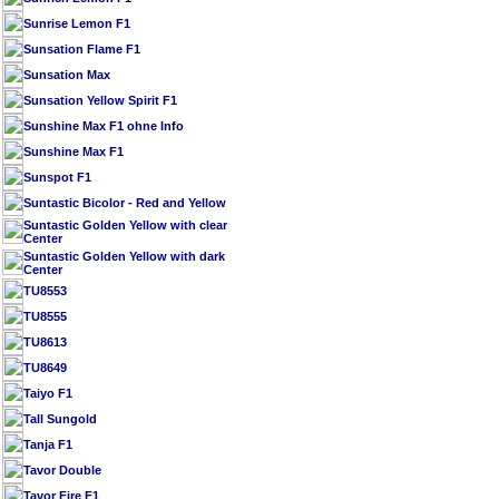
Sunrise Lemon F1
Sunsation Flame F1
Sunsation Max
Sunsation Yellow Spirit F1
Sunshine Max F1 ohne Info
Sunshine Max F1
Sunspot F1
Suntastic Bicolor - Red and Yellow
Suntastic Golden Yellow with clear
Center
Suntastic Golden Yellow with dark
Center
TU8553
TU8555
TU8613
TU8649
Taiyo F1
Tall Sungold
Tanja F1
Tavor Double
Tavor Fire F1