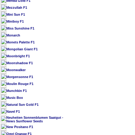
Merida Gold F1
Mezzullah F1
Mini Sun F1
Miniboy F1
Miss Sunshine F1
Monarch
Monets Palette F1
Mongolian Giant F1
Moonbright F1
Moonshadow F1
Moonwalker
Morgensonne F1
Moulin Rouge F1
Munchkin F1
Music Box
Natural Sun Gold F1
Navel F1
Neuheiten Sonnenblumen Saatgut -
News Sunflower Seeds
New Positano F1
Omri Orange F1