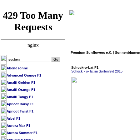
Premium Sunflowers e.K.
|
Sonnenblumen
»
Premium Sunflowers e.K.
/
SB Datenbank 
Schock-o-Lat F1
Abendsonne
Schock - o- lat im Sortenfeld 2015
Advanced Orange F1
Amalfi Golden F1
Amalfi Orange F1
Amalfi Tangy F1
Apricot Daisy F1
Apricot Twist F1
Arbel F1
Aurora Max F1
Aurora Summer F1