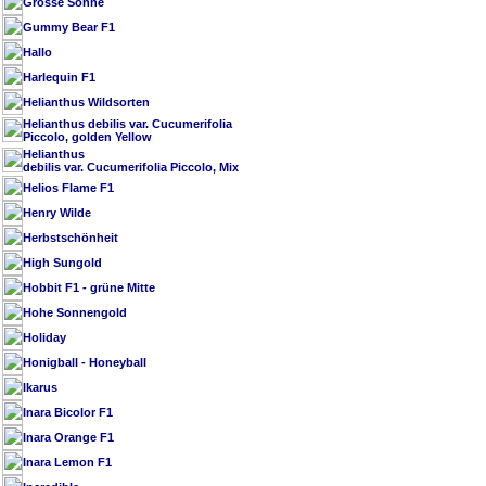
Grosse Sonne
Gummy Bear F1
Hallo
Harlequin F1
Helianthus Wildsorten
Helianthus debilis var. Cucumerifolia
Piccolo, golden Yellow
Helianthus
debilis var. Cucumerifolia Piccolo, Mix
Helios Flame F1
Henry Wilde
Herbstschönheit
High Sungold
Hobbit F1 - grüne Mitte
Hohe Sonnengold
Holiday
Honigball - Honeyball
Ikarus
Inara Bicolor F1
Inara Orange F1
Inara Lemon F1