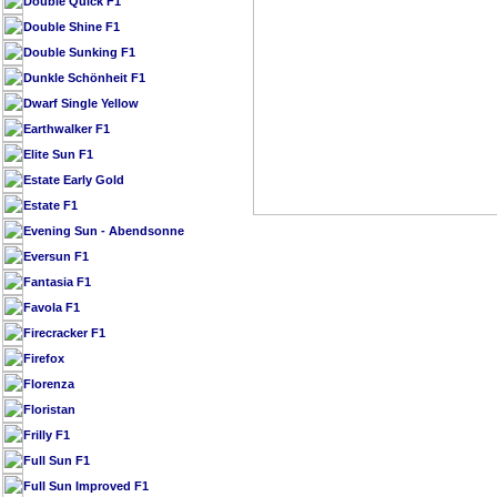
Double Quick F1
Double Shine F1
Double Sunking F1
Dunkle Schönheit F1
Dwarf Single Yellow
Earthwalker F1
Elite Sun F1
Estate Early Gold
Estate F1
Evening Sun - Abendsonne
Eversun F1
Fantasia F1
Favola F1
Firecracker F1
Firefox
Florenza
Floristan
Frilly F1
Full Sun F1
Full Sun Improved F1