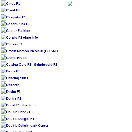
Cindy F1
Claret F1
Cleopatra F1
Coconut Ice F1
Colour Fashion
Corallo F1 ohne Info
Corona F1
Cream Maroon Bicolour (HE056E)
Creme Brülee
Cutting Gold F1 - Schnittgold F1
Dafna F1
Dancing Sun F1
Deborah
Desire F1
Dorine F1
Dorrit F1 ohne Info
Double Dandy F1
Double Delight F1
Double Delight dark Center