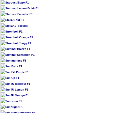
Starbust Blaze F1
Starbust Lemon Eclair F1
Starbust Panache F1
Stella Gold F1
StellaF1 (debelis)
Stromboli F1
Stromboli Orange F1
Stromboli Tangy F1
Summer Breeze F1
Summer Sensation F1
Summertime F1
Sun Buzz F1
Sun Fill Purple F1
Sun Up F1
Sun4U Bicolour F1
Sun4U Lemon F1
Sun4U Orange F1
Sunbeam F1
Sunbright F1
Sunbright Supreme F1