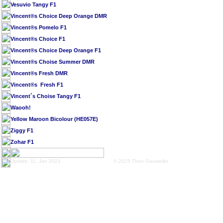
Vesuvio Tangy F1
Vincent®s Choice Deep Orange DMR
Vincent®s Pomelo F1
Vincent®s Choice F1
Vincent®s Choice Deep Orange F1
Vincent®s Choise Summer DMR
Vincent®s Fresh DMR
Vincent®s Fresh F1
Vincent´s Choise Tangy F1
Waooh!
Yellow Maroon Bicolour (HE057E)
Ziggy F1
Zohar F1
Update: 11. Jan 2021
© 2025 Theo Gauweiler