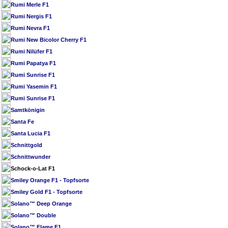
Rumi Merle F1
Rumi Nergis F1
Rumi Nevra F1
Rumi New Bicolor Cherry F1
Rumi Nilüfer F1
Rumi Papatya F1
Rumi Sunrise F1
Rumi Yasemin F1
Rumi Sunrise F1
Samtkönigin
Santa Fe
Santa Lucia F1
Schnittgold
Schnittwunder
Schock-o-Lat F1
Smiley Orange F1 - Topfsorte
Smiley Gold F1 - Topfsorte
Solano™ Deep Orange
Solano™ Double
Solano™ Flame F1