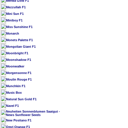
Merida Gold F1
Mezzullah F1
Mini Sun F1
Miniboy F1
Miss Sunshine F1
Monarch
Monets Palette F1
Mongolian Giant F1
Moonbright F1
Moonshadow F1
Moonwalker
Morgensonne F1
Moulin Rouge F1
Munchkin F1
Music Box
Natural Sun Gold F1
Navel F1
Neuheiten Sonnenblumen Saatgut -
News Sunflower Seeds
New Positano F1
Omri Orange F1