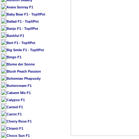
Autumn Beauty
Avara Sunray F1
Baby Bear F1 - Topf/Pot
Ballad F1 - Topf/Pot
Banjo F1 - Topf/Pot
Bashful F1
Bert F1 - Topf/Pot
Big Smile F1 - Topf/Pot
Bingo F1
Blume der Sonne
Blush Peach Passion
Bohemian Phapsody
Buttercream F1
Cabaret Mix F1
Calypso F1
Carmel F1
Carrot F1
Cherry Rose F1
Chianti F1
Choco Sun F1