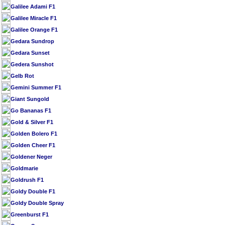
Galilee Adami F1
Galilee Miracle F1
Galilee Orange F1
Gedara Sundrop
Gedara Sunset
Gedera Sunshot
Gelb Rot
Gemini Summer F1
Giant Sungold
Go Bananas F1
Gold & Silver F1
Golden Bolero F1
Golden Cheer F1
Goldener Neger
Goldmarie
Goldrush F1
Goldy Double F1
Goldy Double Spray
Greenburst F1