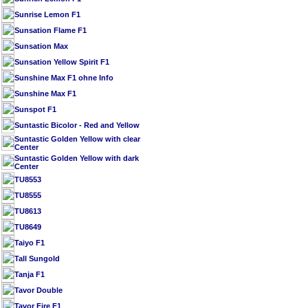
Sunrise Lemon F1
Sunsation Flame F1
Sunsation Max
Sunsation Yellow Spirit F1
Sunshine Max F1 ohne Info
Sunshine Max F1
Sunspot F1
Suntastic Bicolor - Red and Yellow
Suntastic Golden Yellow with clear
Center
Suntastic Golden Yellow with dark
Center
TU8553
TU8555
TU8613
TU8649
Taiyo F1
Tall Sungold
Tanja F1
Tavor Double
Tavor Fire F1