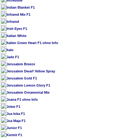
Incredible
Indian Blanket F1
Infrared Mix F1
Infrared
Irish Eyes F1
Italian White
Italien Green Heart F1 ohne Info
Italo
Jade F1
Jerusalem Breeze
Jerusalem Dwarf Yellow Spray
Jerusalem Gold F1
Jerusalem Lemon Glory F1
Jerusalem Ornamental Mix
Joana F1 ohne Info
Joker F1
Jua Inka F1
Jua Maja F1
Junior F1
Kermit F1