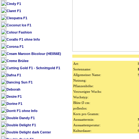
Cindy F1
Claret F1
Cleopatra F1
Coconut Ice F1
Colour Fashion
Corallo F1 ohne Info
Corona F1
Cream Maroon Bicolour (HE056E)
Creme Brülee
Art:
Cutting Gold F1 - Schnittgold F1
Sortenname:
Allgemeiner Name:
Dafna F1
Nutzung:
Dancing Sun F1
Pflanzenhöhe:
Deborah
Verzweigter Wuchs:
Desire F1
Wuchstyp:
Blüte Ø cm:
Dorine F1
pollenlos:
Dorrit F1 ohne Info
Korn pro Gramm:
Double Dandy F1
Aussaattermin:
Double Delight F1
Aussaattemperatur:
Kulturdauer:
Double Delight dark Center