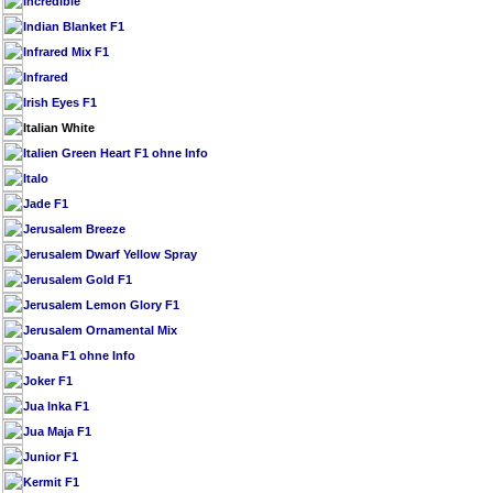
Incredible
Indian Blanket F1
Infrared Mix F1
Infrared
Irish Eyes F1
Italian White
Italien Green Heart F1 ohne Info
Italo
Jade F1
Jerusalem Breeze
Jerusalem Dwarf Yellow Spray
Jerusalem Gold F1
Jerusalem Lemon Glory F1
Jerusalem Ornamental Mix
Joana F1 ohne Info
Joker F1
Jua Inka F1
Jua Maja F1
Junior F1
Kermit F1