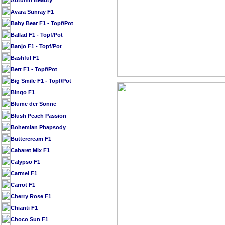
Autumn Beauty
Avara Sunray F1
Baby Bear F1 - Topf/Pot
Ballad F1 - Topf/Pot
Banjo F1 - Topf/Pot
Bashful F1
Bert F1 - Topf/Pot
Big Smile F1 - Topf/Pot
Bingo F1
Blume der Sonne
Blush Peach Passion
Bohemian Phapsody
Buttercream F1
Cabaret Mix F1
Calypso F1
Carmel F1
Carrot F1
Cherry Rose F1
Chianti F1
Choco Sun F1