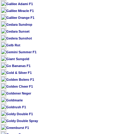
Galilee Adami F1
Galilee Miracle F1
Galilee Orange F1
Gedara Sundrop
Gedara Sunset
Gedera Sunshot
Gelb Rot
Gemini Summer F1
Giant Sungold
Go Bananas F1
Gold & Silver F1
Golden Bolero F1
Golden Cheer F1
Goldener Neger
Goldmarie
Goldrush F1
Goldy Double F1
Goldy Double Spray
Greenburst F1