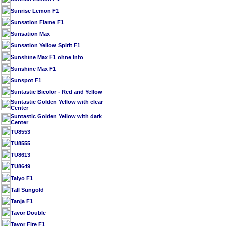
Sunrise Lemon F1
Sunsation Flame F1
Sunsation Max
Sunsation Yellow Spirit F1
Sunshine Max F1 ohne Info
Sunshine Max F1
Sunspot F1
Suntastic Bicolor - Red and Yellow
Suntastic Golden Yellow with clear
Center
Suntastic Golden Yellow with dark
Center
TU8553
TU8555
TU8613
TU8649
Taiyo F1
Tall Sungold
Tanja F1
Tavor Double
Tavor Fire F1