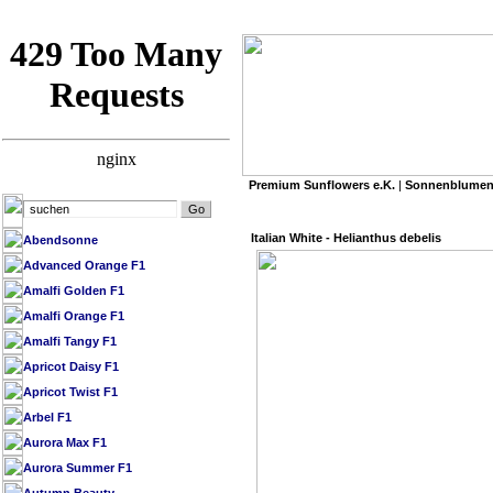
Premium Sunflowers e.K.
|
Sonnenblumen
»
Premium Sunflowers e.K.
/
SB Datenbank 
Italian White - Helianthus debelis
Abendsonne
Advanced Orange F1
Amalfi Golden F1
Amalfi Orange F1
Amalfi Tangy F1
Apricot Daisy F1
Apricot Twist F1
Arbel F1
Aurora Max F1
Aurora Summer F1