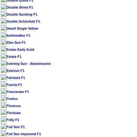
Double Quick F1
Double Shine F1
Double Sunking F1
Dunkle Schönheit F1
Dwarf Single Yellow
Earthwalker F1
Elite Sun F1
Estate Early Gold
Estate F1
Evening Sun - Abendsonne
Eversun F1
Fantasia F1
Favola F1
Firecracker F1
Firefox
Florenza
Floristan
Frilly F1
Full Sun F1
Full Sun Improved F1