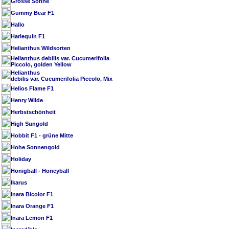
Grosse Sonne
Gummy Bear F1
Hallo
Harlequin F1
Helianthus Wildsorten
Helianthus debilis var. Cucumerifolia
Piccolo, golden Yellow
Helianthus
debilis var. Cucumerifolia Piccolo, Mix
Helios Flame F1
Henry Wilde
Herbstschönheit
High Sungold
Hobbit F1 - grüne Mitte
Hohe Sonnengold
Holiday
Honigball - Honeyball
Ikarus
Inara Bicolor F1
Inara Orange F1
Inara Lemon F1