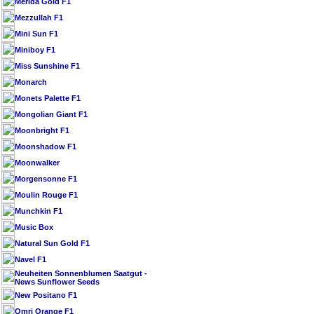
Merida Gold F1
Mezzullah F1
Mini Sun F1
Miniboy F1
Miss Sunshine F1
Monarch
Monets Palette F1
Mongolian Giant F1
Moonbright F1
Moonshadow F1
Moonwalker
Morgensonne F1
Moulin Rouge F1
Munchkin F1
Music Box
Natural Sun Gold F1
Navel F1
Neuheiten Sonnenblumen Saatgut -
News Sunflower Seeds
New Positano F1
Omri Orange F1