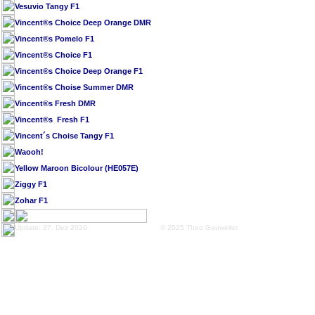
Vesuvio Tangy F1
Vincent®s Choice Deep Orange DMR
Vincent®s Pomelo F1
Vincent®s Choice F1
Vincent®s Choice Deep Orange F1
Vincent®s Choise Summer DMR
Vincent®s Fresh DMR
Vincent®s Fresh F1
Vincent´s Choise Tangy F1
Waooh!
Yellow Maroon Bicolour (HE057E)
Ziggy F1
Zohar F1
Update: 27. Dez 2020
© 2025 Theo Gauweiler