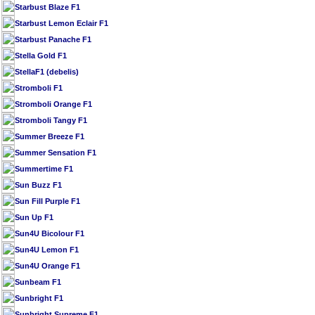
Starbust Blaze F1
Starbust Lemon Eclair F1
Starbust Panache F1
Stella Gold F1
StellaF1 (debelis)
Stromboli F1
Stromboli Orange F1
Stromboli Tangy F1
Summer Breeze F1
Summer Sensation F1
Summertime F1
Sun Buzz F1
Sun Fill Purple F1
Sun Up F1
Sun4U Bicolour F1
Sun4U Lemon F1
Sun4U Orange F1
Sunbeam F1
Sunbright F1
Sunbright Supreme F1