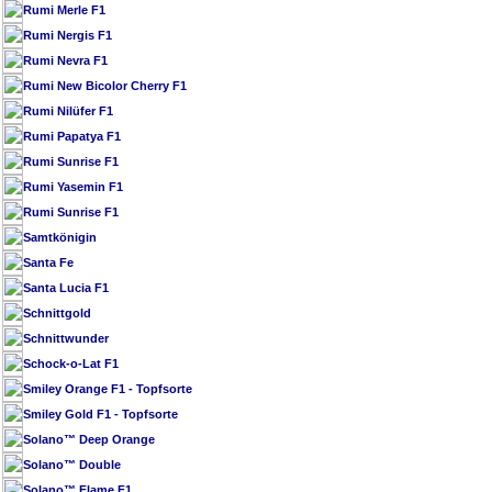
Rumi Merle F1
Rumi Nergis F1
Rumi Nevra F1
Rumi New Bicolor Cherry F1
Rumi Nilüfer F1
Rumi Papatya F1
Rumi Sunrise F1
Rumi Yasemin F1
Rumi Sunrise F1
Samtkönigin
Santa Fe
Santa Lucia F1
Schnittgold
Schnittwunder
Schock-o-Lat F1
Smiley Orange F1 - Topfsorte
Smiley Gold F1 - Topfsorte
Solano™ Deep Orange
Solano™ Double
Solano™ Flame F1