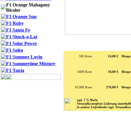
F1 Orange Mahagony
Bicolor
F1 Orange Sun
F1 Ruby
F1 Santa Fe
F1 Shock-o-Lat
F1 Solar Power
F1 Soleo
F1 Summer Lovin
500 Korn
24,00 €
Menge
F1 Summertime Mixture
F1 Tanja
1000 Korn
34,00 €
Menge
10.000 Korn
270,00 €
Menge
zzgl. 7 % MwSt.
Versandkostenfreie Lieferung innerhalb
in andere Lieferländer zzgl. Versandkos