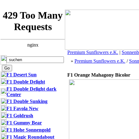
Premium Sunflowers e.K.
|
Sonnenb
»
Premium Sunflowers e.K.
/
Sonn
F1 Desert Sun
F1 Orange Mahagony Bicolor
F1 Double Delight
F1 Double Delight dark
Center
F1 Double Sunking
F1 Favola New
F1 Goldrush
F1 Gummy Bear
F1 Hohe Sonnengold
F1 Magic Roundabout