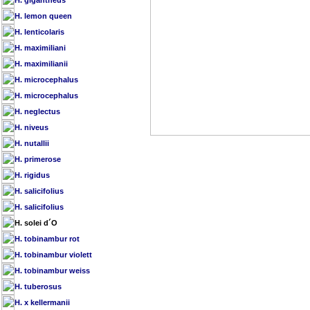
H. gigantheus
H. lemon queen
H. lenticolaris
H. maximiliani
H. maximilianii
H. microcephalus
H. microcephalus
H. neglectus
H. niveus
H. nutallii
H. primerose
H. rigidus
H. salicifolius
H. salicifolius
H. solei d´O
H. tobinambur rot
H. tobinambur violett
H. tobinambur weiss
H. tuberosus
H. x kellermanii