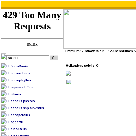
Premium Sunflowers e.K.
|
Sonnenblumen 
»
Premium Sunflowers e.K.
/
SB Datenbank A-Z
Helianthus solei d´O
H. JohnDavis
H. antrorubens
H. argrophyllus
H. capanoch Star
H. ciliaris
H. debelis piccolo
H. debelis ssp silvestris
H. decapetalus
H. eggertii
H. giganteus